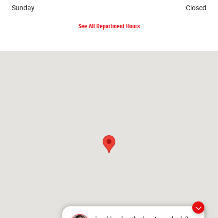
Sunday
Closed
See All Department Hours
Visit us at: 400 Route 18 East Brunswick, NJ 08816-2303