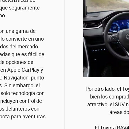
 que seguramente
no.
con una gama de
lo convierte en uno
ados del mercado.
adas que es fácil de
 de opciones de
yen Apple CarPlay y
C Navigation, punto
s. Sin embargo, el
Por otro lado, el 
e solo tecnología con
bien los comprad
incluyen control de
atractivo, el SUV 
os delanteros con
áreas do
apota para aventuras
El Toyota RAV4