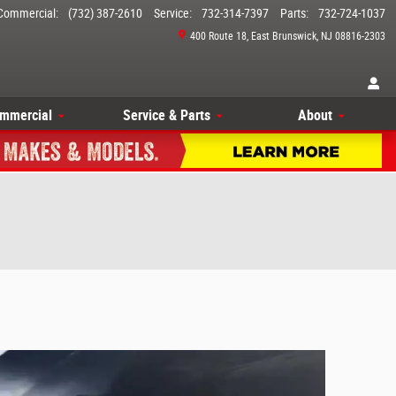
Commercial
:
(732) 387-2610
Service
:
732-314-7397
Parts
:
732-724-1037
400 Route 18
East Brunswick
,
NJ
08816-2303
mmercial
Service & Parts
About