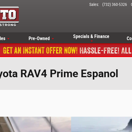
Sales
:
(732) 360-5326
Specials & Finance
les
Pre-Owned
Co
oyota RAV4 Prime Espanol