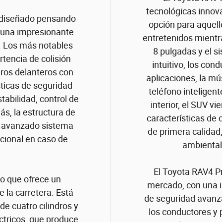
tecnológicas innov
e diseñado pensando
opción para aquel
n una impresionante
entretenidos mientra
d. Los más notables
8 pulgadas y el s
tencia de colisión
intuitivo, los co
faros delanteros con
aplicaciones, la mú
sticas de seguridad
teléfono inteligent
tabilidad, control de
interior, el SUV 
s, la estructura de
características de
el avanzado sistema
de primera calidad
icional en caso de
ambiental 
El Toyota RAV4 P
do que ofrece un
mercado, con una i
 la carretera. Está
de seguridad avanz
e cuatro cilindros y
los conductores y 
ctricos, que produce