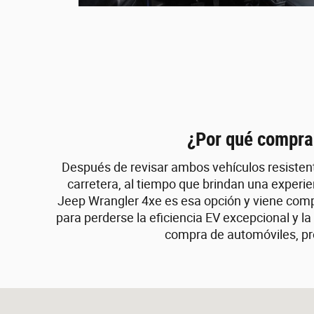
¿Por qué compra
Después de revisar ambos vehículos resisten
carretera, al tiempo que brindan una experi
Jeep Wrangler 4xe es esa opción y viene comp
para perderse la eficiencia EV excepcional y l
compra de automóviles, pro
Visit us at: 400 Route 18 East Brunswick, NJ 08816-2303