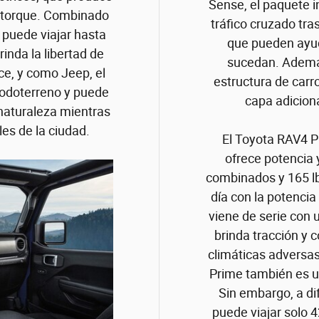
Sense, el paquete i
de torque. Combinado
tráfico cruzado tr
V puede viajar hasta
que pueden ayud
rinda la libertad de
sucedan. Además
nce, y como Jeep, el
estructura de carr
todoterreno y puede
capa adiciona
 naturaleza mientras
es de la ciudad.
El Toyota RAV4 P
ofrece potencia 
combinados y 165 lb
día con la potenci
viene de serie con 
brinda tracción y c
climáticas adversas
Prime también es un
Sin embargo, a di
puede viajar solo 4