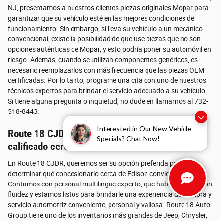
NJ, presentamos a nuestros clientes piezas originales Mopar para
garantizar que su vehículo esté en las mejores condiciones de
funcionamiento. Sin embargo, si lleva su vehículo a un mecánico
convencional, existe la posibilidad de que use piezas que no son
opciones auténticas de Mopar, y esto podría poner su automóvil en
riesgo. Además, cuando se utilizan componentes genéricos, es
necesario reemplazarlos con más frecuencia que las piezas OEM
certificadas. Por lo tanto, programe una cita con uno de nuestros
técnicos expertos para brindar el servicio adecuado a su vehículo.
Si tiene alguna pregunta o inquietud, no dude en llamarnos al 732-
518-8443.
Interested in Our New Vehicle
Route 18 CJDR es el concesionario mejor
Specials? Chat Now!
calificado cerca de Edison
En Route 18 CJDR, queremos ser su opción preferida para
determinar qué concesionario cerca de Edison conviene visitar.
Contamos con personal multilingüe experto, que habla español con
fluidez y estamos listos para brindarle una experiencia de compra y
servicio automotriz conveniente, personal y valiosa. Route 18 Auto
Group tiene uno de los inventarios más grandes de Jeep, Chrysler,