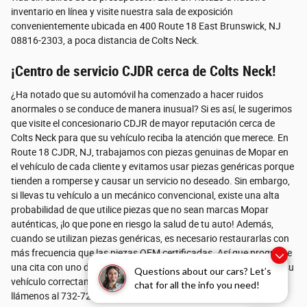
inventario en línea y visite nuestra sala de exposición
convenientemente ubicada en 400 Route 18 East Brunswick, NJ
08816-2303, a poca distancia de Colts Neck.
¡Centro de servicio CJDR cerca de Colts Neck!
¿Ha notado que su automóvil ha comenzado a hacer ruidos
anormales o se conduce de manera inusual? Si es así, le sugerimos
que visite el concesionario CDJR de mayor reputación cerca de
Colts Neck para que su vehículo reciba la atención que merece. En
Route 18 CJDR, NJ, trabajamos con piezas genuinas de Mopar en
el vehículo de cada cliente y evitamos usar piezas genéricas porque
tienden a romperse y causar un servicio no deseado. Sin embargo,
si llevas tu vehículo a un mecánico convencional, existe una alta
probabilidad de que utilice piezas que no sean marcas Mopar
auténticas, ¡lo que pone en riesgo la salud de tu auto! Además,
cuando se utilizan piezas genéricas, es necesario restaurarlas con
más frecuencia que las piezas OEM certificadas. Así que programe
una cita con uno de nuestros técnicos capacitados para reparar su
Questions about our cars? Let’s
vehículo correctamente. Si tiene alguna consulta o inquietud,
chat for all the info you need!
llámenos al 732-724-0372.