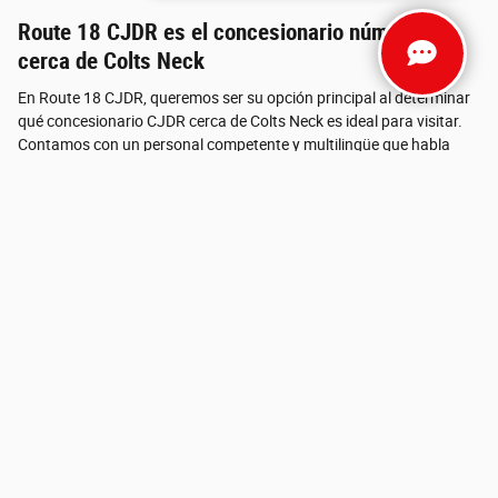
Route 18 CJDR es el concesionario número uno
cerca de Colts Neck
En Route 18 CJDR, queremos ser su opción principal al determinar
qué concesionario CJDR cerca de Colts Neck es ideal para visitar.
Contamos con un personal competente y multilingüe que habla
español con fluidez, listo para brindarle una experiencia de compra
y servicio automotriz cómoda, individual y digna. Route 18 Auto
Group tiene uno de los inventarios más extensos de Jeep, Chrysler,
Dodge, Ram cerca de Colts Neck. Además de nuestra amplia
selección, contamos con un excelente centro de servicio listo para
enfrentar cualquier desafío. No es necesario que visite otro
concesionario, así que si es residente de Colts Neck, visítenos para
su próxima experiencia automotriz.
Contact
Route 18 Chrysler Jeep Dodge Ram
400 Route 18