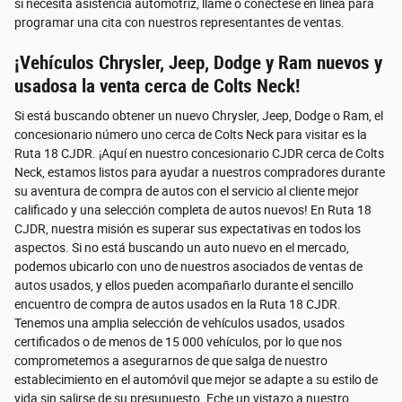
si necesita asistencia automotriz, llame o conéctese en línea para
programar una cita con nuestros representantes de ventas.
¡Vehículos Chrysler, Jeep, Dodge y Ram nuevos y
usados​​a la venta cerca de Colts Neck!
Si está buscando obtener un nuevo Chrysler, Jeep, Dodge o Ram, el
concesionario número uno cerca de Colts Neck para visitar es la
Ruta 18 CJDR. ¡Aquí en nuestro concesionario CJDR cerca de Colts
Neck, estamos listos para ayudar a nuestros compradores durante
su aventura de compra de autos con el servicio al cliente mejor
calificado y una selección completa de autos nuevos! En Ruta 18
CJDR, nuestra misión es superar sus expectativas en todos los
aspectos. Si no está buscando un auto nuevo en el mercado,
podemos ubicarlo con uno de nuestros asociados de ventas de
autos usados, y ellos pueden acompañarlo durante el sencillo
encuentro de compra de autos usados ​​en la Ruta 18 CJDR.
Tenemos una amplia selección de vehículos usados, usados ​​
certificados o de menos de 15 000 vehículos, por lo que nos
comprometemos a asegurarnos de que salga de nuestro
establecimiento en el automóvil que mejor se adapte a su estilo de
vida sin salirse de su presupuesto. Eche un vistazo a nuestro