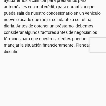
ayudaremos a calificar para préstamos para
automóviles con mal crédito para garantizar que
pueda salir de nuestro concesionario en un vehículo
nuevo o usado que mejor se adapte a su rutina
diaria. Antes de obtener un préstamo, debemos
considerar algunos factores antes de negociar los
términos para que nuestros clientes puedan
manejar la situación financieramente. Planeamos
discutir:
Historial financiero
Ingresos mensuales y pagos mensuales
El vehículo que busca arrendar o financiar
La cantidad de dinero que planea pedir prestado
El marco de tiempo en el que planea pagar el
préstamo